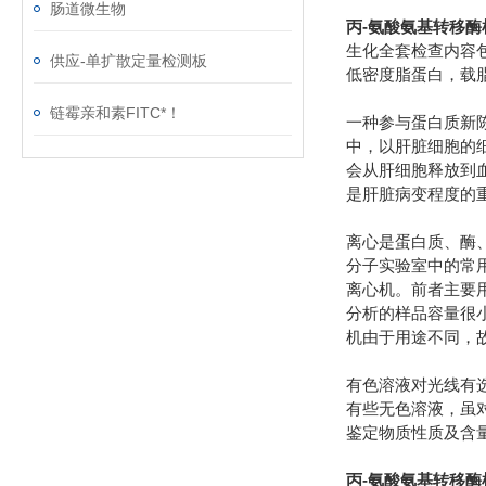
肠道微生物
丙-氨酸氨基转移酶
生化全套检查内容
供应-单扩散定量检测板
低密度脂蛋白，载
链霉亲和素FITC*！
一种参与蛋白质新陈
中，以肝脏细胞的
会从肝细胞释放到
是肝脏病变程度的
离心是蛋白质、酶
分子实验室中的常用
离心机。前者主要
分析的样品容量很
机由于用途不同，
有色溶液对光线有
有些无色溶液，虽
鉴定物质性质及含量的
丙-氨酸氨基转移酶