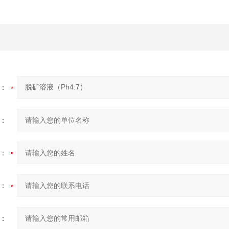
：
：
：
：
：