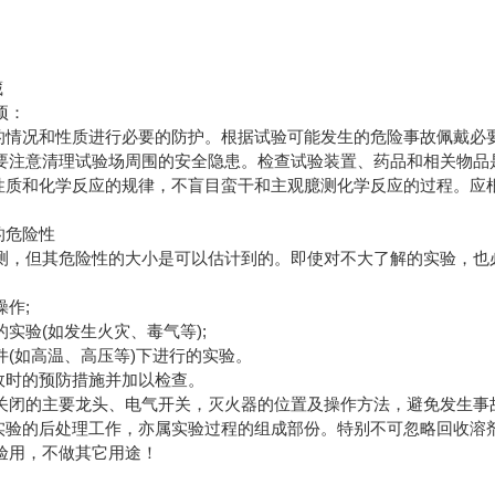
藏
项：
验的情况和性质进行必要的防护。根据试验可能发生的危险事故佩戴必
要注意清理试验场周围的安全隐患。检查试验装置、药品和相关物品
的性质和化学反应的规律，不盲目蛮干和主观臆测化学反应的过程。应
。
的危险性
测，但其危险性的大小是可以估计到的。即使对不大了解的实验，也
作;
实验(如发生火灾、毒气等);
件(如高温、高压等)下进行的实验。
事故时的预防措施并加以检查。
关闭的主要龙头、电气开关，灭火器的位置及操作方法，避免发生事
。实验的后处理工作，亦属实验过程的组成部份。特别不可忽略回收溶
验用，不做其它用途！
）