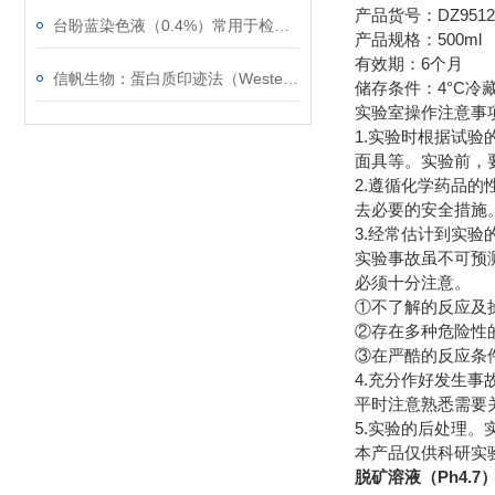
产品货号：DZ9512
台盼蓝染色液（0.4%）常用于检测细胞膜的完整性
产品规格：500ml
有效期：6个月
信帆生物：蛋白质印迹法（Western blot）的常见问题
储存条件：4°C冷
实验室操作注意事
1.实验时根据试
面具等。实验前，
2.遵循化学药品
去必要的安全措施
3.经常估计到实验
实验事故虽不可预
必须十分注意。
①不了解的反应及操
②存在多种危险性的
③在严酷的反应条
4.充分作好发生
平时注意熟悉需要
5.实验的后处理
本产品仅供科研实
脱矿溶液（Ph4.7