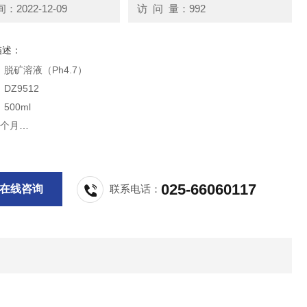
2022-12-09
访 问 量：992
描述：
脱矿溶液（Ph4.7）
DZ9512
500ml
6个月
4°C冷藏
供科研实验用，不做其它用途！
025-66060117
在线咨询
联系电话：