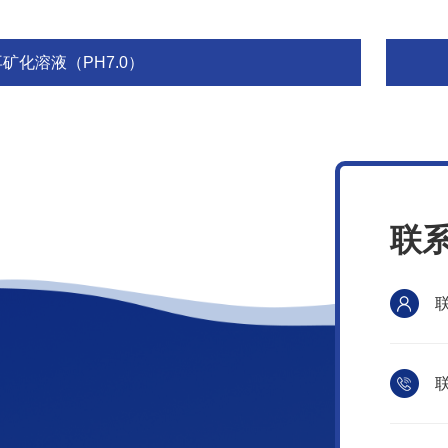
再矿化溶液（PH7.0）
联
联