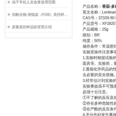
冻干羊抗人全血浆使用范围
产品名称：
香菇-多
英文名称：Lentina
信帆生物-便隐血（FOB）质控样品 浓度可定制
CAS号：37339-90-
产品货号：XF2820
尿素质控样品的背景介绍
产品规格：25g
级别：BR
纯度：50%
储存条件：常温密
实验室操作注意事
1.实验时根据试
面具等。实验前，
2.遵循化学药品
去必要的安全措施
3.经常估计到实验
实验事故虽不可预
必须十分注意。
①不了解的反应及操
②存在多种危险性的
③在严酷的反应条件
4.充分作好发生事