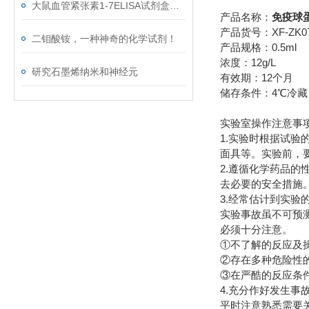
大鼠血管紧张素1-7ELISA试剂盒检测原理和指导
产品名称：
免疫球蛋
产品货号：XF-ZK0
二钼酸铵，一种神奇的化学试剂！
产品规格：0.5ml
浓度：12g/L
研究石墨烯纳米和神经元
有效期：12个月
储存条件：4℃冷藏
实验室操作注意事
1.实验时根据试
面具等。实验前，
2.遵循化学药品
去必要的安全措施
3.经常估计到实验
实验事故虽不可预
必须十分注意。
①不了解的反应及操
②存在多种危险性的
③在严酷的反应条件
4.充分作好发生事
平时注意熟悉需要