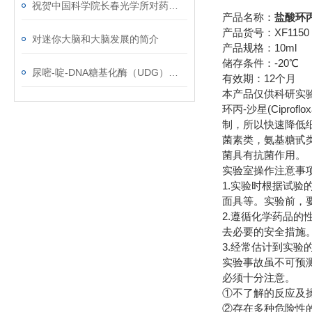
祝贺中国科学院长春光学所对药物对癌细胞的研究取得重大突破
产品名称：
盐酸环丙-
产品货号：XF1150
对迷你大脑和大脑发展的简介
产品规格：10ml
储存条件：-20℃
尿嘧-啶-DNA糖基化酶（UDG）使用说明
有效期：12个月
本产品仅供科研实
环丙-沙星(Cipro
制，所以快速降低
菌素类，氨基糖甙
菌具有抗菌作用。
实验室操作注意事
1.实验时根据试
面具等。实验前，
2.遵循化学药品
去必要的安全措施
3.经常估计到实验
实验事故虽不可预
必须十分注意。
①不了解的反应及操
②存在多种危险性的