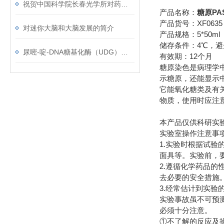
祝贺中国科学院长春光学所对药物对癌细胞的研究取得重大突破
产品名称：
糖原PA
产品货号：XF0635
对迷你大脑和大脑发展的简介
产品规格：5*50ml
储存条件：4℃，避
尿嘧-啶-DNA糖基化酶（UDG）使用说明
有效期：12个月
糖原染色是病理学中
示糖原，还能显示
它能氧化糖类及有关
物质，使用时应注
本产品仅供科研实
实验室操作注意事
1.实验时根据试
面具等。实验前，
2.遵循化学药品
去必要的安全措施
3.经常估计到实验
实验事故虽不可预
必须十分注意。
①不了解的反应及操