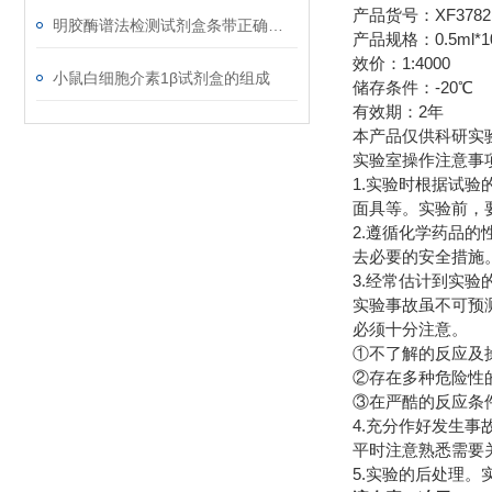
产品货号：XF378
明胶酶谱法检测试剂盒条带正确的扫描方法
产品规格：0.5ml*1
效价：1:4000
小鼠白细胞介素1β试剂盒的组成
储存条件：-20℃
有效期：2年
本产品仅供科研实
实验室操作注意事
1.实验时根据试
面具等。实验前，
2.遵循化学药品
去必要的安全措施
3.经常估计到实验
实验事故虽不可预
必须十分注意。
①不了解的反应及操
②存在多种危险性的
③在严酷的反应条
4.充分作好发生
平时注意熟悉需要
5.实验的后处理