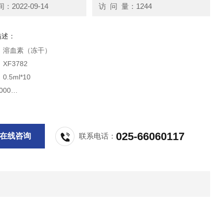
2022-09-14
访 问 量：1244
描述：
：溶血素（冻干）
XF3782
.5ml*10
000
-20℃
2年
供科研实验用，不做其它用途！
025-66060117
在线咨询
联系电话：