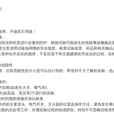
2
0
验用，不做其它用途！
项：
验的情况和性质进行必要的防护。根据试验可能发生的危险事故佩戴必
要注意清理试验场周围的安全隐患。检查试验装置、药品和相关物品
的性质和化学反应的规律，不盲目蛮干和主观臆测化学反应的过程。应
。
的危险性
测，但其危险性的大小是可以估计到的。即使对不大了解的实验，也
作;
实验(如发生火灾、毒气等);
件(如高温、高压等)下进行的实验。
事故时的预防措施并加以检查。
关闭的主要龙头、电气开关，灭火器的位置及操作方法，避免发生事
。实验的后处理工作，亦属实验过程的组成部份。特别不可忽略回收溶