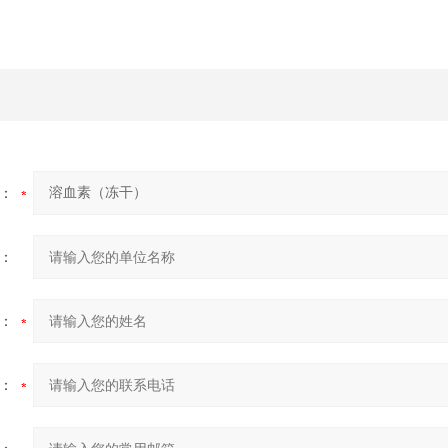
：
：
：
：