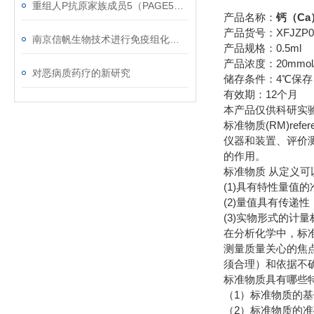
重组人P抗原家族成员5（PAGE5）蛋白使用说明
产品名称：
钙（Ca
产品货号：XFJZP0
南京信帆生物技术进行免疫组化染色讲座，欢迎围观！
产品规格：0.5ml
产品浓度：20mmol
对恶病质药疗的新研究
储存条件：4℃保存
有效期：12个月
本产品仅供科研实
标准物质(RM)re
仪器和装置、评价
的作用。
标准物质 从定义
(1)具有特性量值
(2)量值具有传递性
(3)实物形式的计
在分析化学中，标
测量质量关心的焦
须合理）和依据不
标准物质具有哪些
（1）标准物质的
（2）标准物质的准