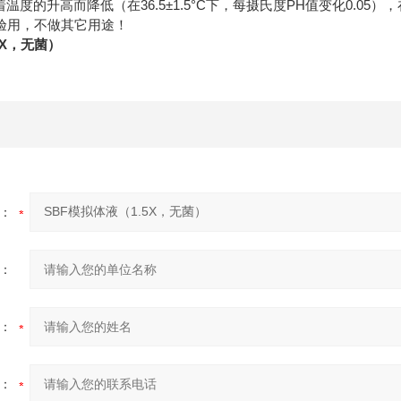
温度的升高而降低（在36.5±1.5°C下，每摄氏度PH值变化0.05），在3
验用，不做其它用途！
5X，无菌）
：
：
：
：