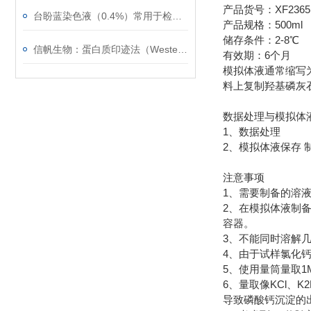
产品货号：XF23
台盼蓝染色液（0.4%）常用于检测细胞膜的完整性
产品规格：500ml
储存条件：2-8℃
信帆生物：蛋白质印迹法（Western blot）的常见问题
有效期：6个月
模拟体液通常缩写为
料上复制羟基磷灰
数据处理与模拟体
1、数据处理
2、模拟体液保存 
注意事项
1、需要制备的溶
2、在模拟体液制
容器。
3、不能同时溶解
4、由于试样氯化
5、使用量筒量取1M
6、量取像KCl、K
导致磷酸钙沉淀的出现