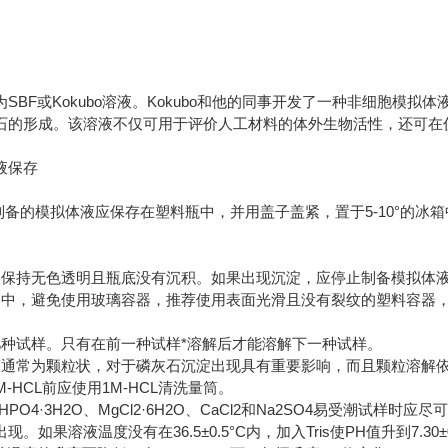
65
SBF或Kokubo溶液。Kokubo和他的同事开发了一种非细胞模
石的形成。该溶液不仅可用于评价人工材料的体外生物活性，还可在
液保存
制备的模拟体液应保存在塑料瓶中，并用盖子盖紧，置于5-10°的冰
液保持无色透明且瓶底没有沉积。如果出现沉淀，应停止制备模拟体
备中，避免使用玻璃容器，推荐使用表面光滑且没有裂纹的塑料容器
几种试样。只有在前一种试样*溶解后才能溶解下一种试样。
钙通常为颗粒状，对于磷灰石沉淀出现具有重要影响，而且颗粒溶解
-HCL前应使用1M-HCL清洗量筒。
2HPO4·3H2O、MgCl2·6H2O、CaCl2和Na2SO4易受潮试样
。如果溶液温度没有在36.5±0.5°C内，加入Tris使PH值升到7.30±