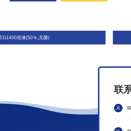
EG1450溶液(50％,无菌)
联