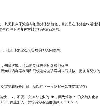
拟体液，其无机离子浓度与细胞外体液相似，目的是在体外生物活性材
仿生条件下对各种材料进行磷灰石涂层。
箱中。模拟体液应在制备后的30天内使用。
液，倒掉溶液，并重新洗涤容器制备模拟体液。
，因为玻璃容器表面和裂纹边缘会诱导磷灰石成核。更换有裂纹的
依次需要花很长时间，所以在下一次溶解开始前使其*溶解。
时应尽可能快。 7、不要一次加入过多的Tris，因为溶液PH的突然变化会
0.05，停止加入，并等待溶液温度达到36.5±0.5°C。