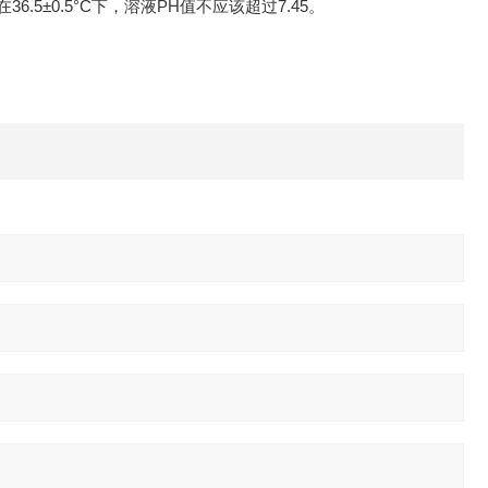
6.5±0.5°C下，溶液PH值不应该超过7.45。