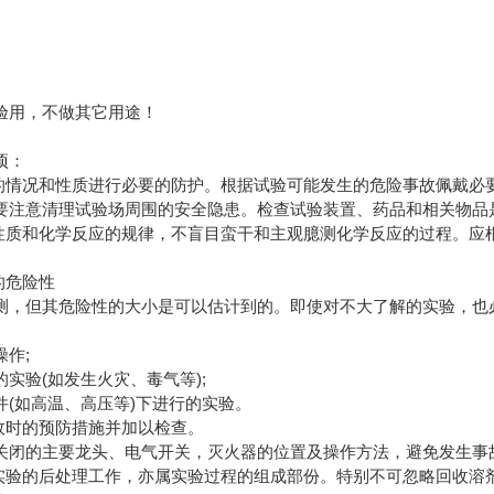
验用，不做其它用途！
项：
验的情况和性质进行必要的防护。根据试验可能发生的危险事故佩戴必
要注意清理试验场周围的安全隐患。检查试验装置、药品和相关物品
的性质和化学反应的规律，不盲目蛮干和主观臆测化学反应的过程。应
。
的危险性
测，但其危险性的大小是可以估计到的。即使对不大了解的实验，也
作;
实验(如发生火灾、毒气等);
件(如高温、高压等)下进行的实验。
事故时的预防措施并加以检查。
关闭的主要龙头、电气开关，灭火器的位置及操作方法，避免发生事
。实验的后处理工作，亦属实验过程的组成部份。特别不可忽略回收溶