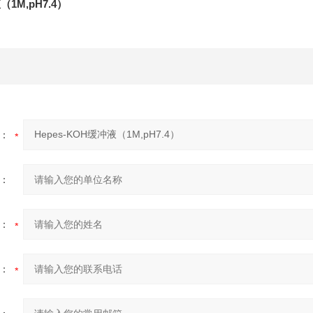
（1M,pH7.4）
：
：
：
：