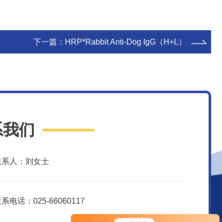
下一篇：
HRP*Rabbit Anti-Dog IgG（H+L）
系我们
联系人：刘女士
系电话：025-66060117
您好！欢迎前来咨询，很高兴为您