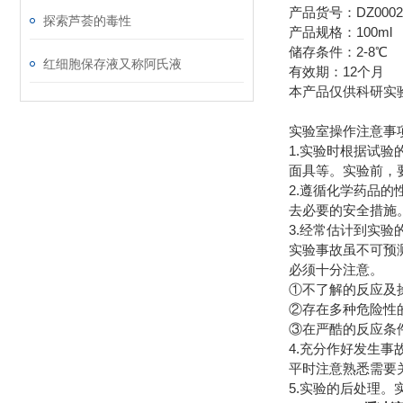
产品货号：DZ0002
探索芦荟的毒性
产品规格：100ml
储存条件：2-8℃
红细胞保存液又称阿氏液
有效期：12个月
本产品仅供科研实
实验室操作注意事
1.实验时根据试
面具等。实验前，
2.遵循化学药品
去必要的安全措施
3.经常估计到实验
实验事故虽不可预
必须十分注意。
①不了解的反应及操
②存在多种危险性的
③在严酷的反应条
4.充分作好发生
平时注意熟悉需要
5.实验的后处理