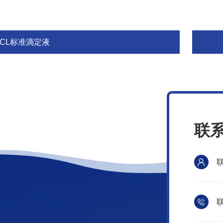
HCL标准滴定液
联
联