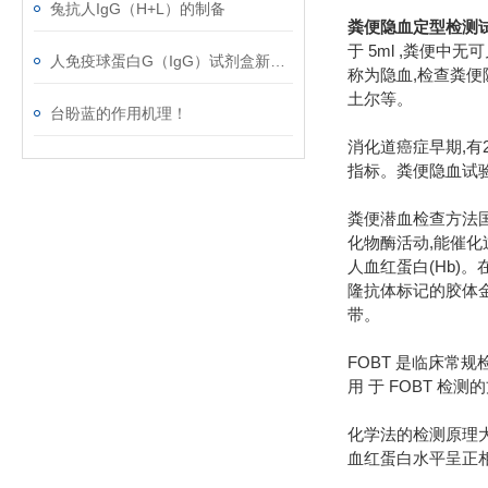
兔抗人IgG（H+L）的制备
粪便隐血定型检测
于 5ml ,粪便
人免疫球蛋白G（IgG）试剂盒新春*，等你来！
称为隐血,检查粪便隐
土尔等。
台盼蓝的作用机理！
消化道癌症早期,有
指标。粪便隐血试验
粪便潜血检查方法
化物酶活动,能催
人血红蛋白(Hb)
隆抗体标记的胶体
带。
FOBT 是临床
用 于 FOBT 
化学法的检测原理大
血红蛋白水平呈正相