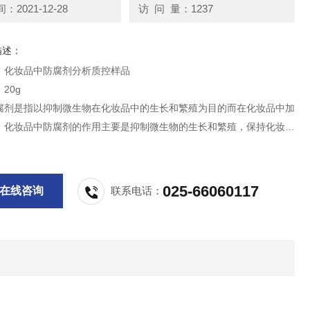
2021-12-28
访 问 量：1237
描述：
：化妆品中防腐剂分析质控样品
20g
腐剂是指以抑制微生物在化妆品中的生长和繁殖为目的而在化妆品中加
。化妆品中防腐剂的作用主要是抑制微生物的生长和繁殖，保持化妆品
定，使其开盖使用后不易变质，延长保存时间。​
供科研实验用，不做其它用途！
025-66060117
在线咨询
联系电话：