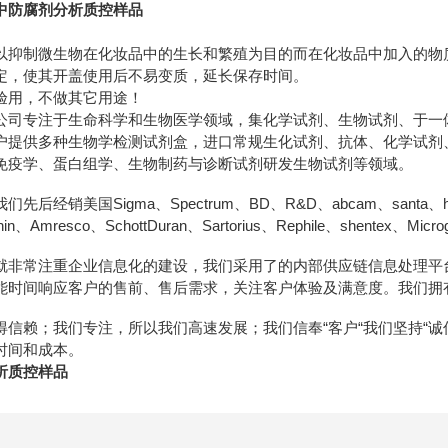
中防腐剂分析质控样品
以抑制微生物在化妆品中的生长和繁殖为目的而在化妆品中加入的物
定，使其开盖使用后不易变质，延长保存时间。
验用，不做其它用途！
公司专注于生命科学和生物医学领域，集化学试剂、生物试剂、于一
户提供多种生物学检测试剂盒，进口常规生化试剂、抗体、化学试剂
免疫学、蛋白组学、生物制药与诊断试剂研发生物试剂等领域。
经销美国Sigma、Spectrum、BD、R&D、abcam、santa、hyclon
ainin、Amresco、SchottDuran、Sartorius、Rephile、shentex、M
就非常注重企业信息化的建设，我们采用了的内部供应链信息处理平
能时间响应客户的售前、售后需求，关注客户体验及满意度。我们拥
得信赖；我们专注，所以我们高速发展；我们信奉“客户“我们坚持“
时间和成本。
析质控样品