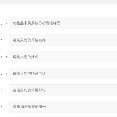
：
：
：
：
：
：