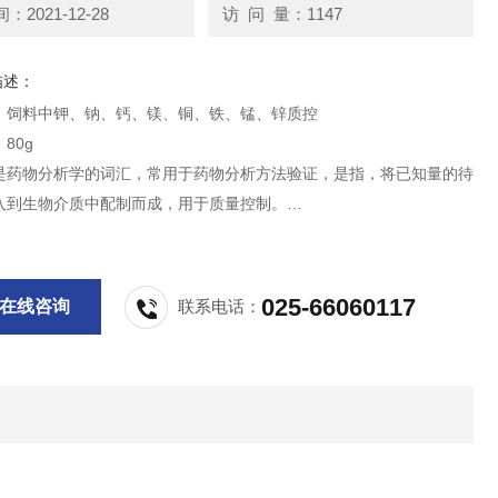
2021-12-28
访 问 量：1147
描述：
：饲料中钾、钠、钙、镁、铜、铁、锰、锌质控
80g
是药物分析学的词汇，常用于药物分析方法验证，是指，将已知量的待
入到生物介质中配制而成，用于质量控制。
供科研实验用，不做其它用途！
025-66060117
在线咨询
联系电话：