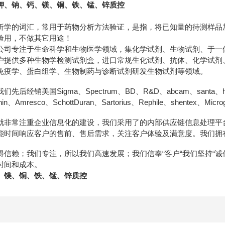
钾、钠、钙、镁、铜、铁、锰、锌质控
析学的词汇，常用于药物分析方法验证，是指，将已知量的待测样品
验用，不做其它用途！
公司专注于生命科学和生物医学领域，集化学试剂、生物试剂、于一
户提供多种生物学检测试剂盒，进口常规生化试剂、抗体、化学试剂
免疫学、蛋白组学、生物制药与诊断试剂研发生物试剂等领域。
经销美国Sigma、Spectrum、BD、R&D、abcam、santa、hyclon
ainin、Amresco、SchottDuran、Sartorius、Rephile、shentex、M
就非常注重企业信息化的建设，我们采用了的内部供应链信息处理平
能时间响应客户的售前、售后需求，关注客户体验及满意度。我们拥
得信赖；我们专注，所以我们高速发展；我们信奉“客户“我们坚持“
时间和成本。
、镁、铜、铁、锰、锌质控