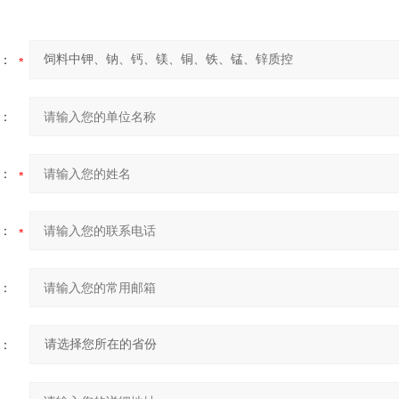
：
：
：
：
：
：