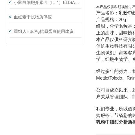
小鼠白细胞介素 4（IL-4）ELISA试剂盒的组成
本产品仅供科研实验，
产品名称：
乳粉中
血红素干扰物质供应
产品规格：20g
纽甜，化学名称是：N
重组人HBeAg抗原蛋白使用建议
正的甜味，甜味协
本产品仅供科研实
信帆生物科技有限
生物试剂厂家等客
学，细胞生物学、
经过多年的努力，我们先后
MettletToledo、R
公司自成立以来，
户关系管理团队，
我们专业，所以值
购服务，节省您的
乳粉中纽甜分析质