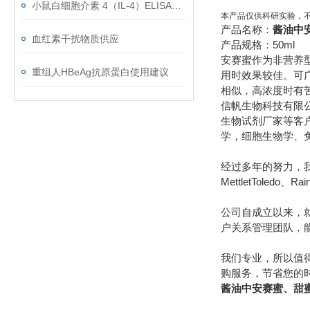
小鼠白细胞介素 4（IL-4）ELISA试剂盒的组成
本产品仅供科研实验，
产品名称：
酱油中
血红素干扰物质供应
产品规格：50ml
安赛蜜作为非营养
重组人HBeAg抗原蛋白使用建议
用时效果较佳。可
相似，高浓度时有
信帆生物科技有限
生物试剂厂家等客
学，细胞生物学、
经过多年的努力，我们先后
MettletToledo、R
公司自成立以来，
户关系管理团队，
我们专业，所以值
购服务，节省您的
酱油中安赛蜜、甜