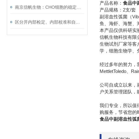
产品名称：
食品中
南京信帆生物：CHO细胞的稳定转染与基因表达
产品规格：2支/套
副溶血性弧菌（Vib
区分开内部检定、内部校准和自校准
鱼、海虾、海蟹、
本产品仅供科研实
信帆生物科技有限
生物试剂厂家等客
学，细胞生物学、
经过多年的努力，我们先后
MettletToledo、R
公司自成立以来，
户关系管理团队，
我们专业，所以值
购服务，节省您的
食品中副溶血性弧