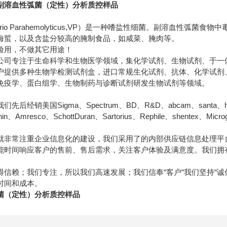
副溶血性弧菌（定性）分析质控样品
rio Parahemolyticus,VP）是一种嗜盐性细菌。副溶血性
海蜇，以及含盐分较高的腌制食品，如咸菜、腌肉等。
验用，不做其它用途！
公司专注于生命科学和生物医学领域，集化学试剂、生物试剂、于一
户提供多种生物学检测试剂盒，进口常规生化试剂、抗体、化学试剂
免疫学、蛋白组学、生物制药与诊断试剂研发生物试剂等领域。
经销美国Sigma、Spectrum、BD、R&D、abcam、santa、hyclon
ainin、Amresco、SchottDuran、Sartorius、Rephile、shentex、M
就非常注重企业信息化的建设，我们采用了的内部供应链信息处理平
能时间响应客户的售前、售后需求，关注客户体验及满意度。我们拥
得信赖；我们专注，所以我们高速发展；我们信奉“客户“我们坚持“
时间和成本。
菌（定性）分析质控样品