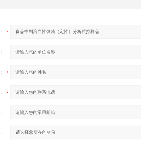
：
：
：
：
：
：