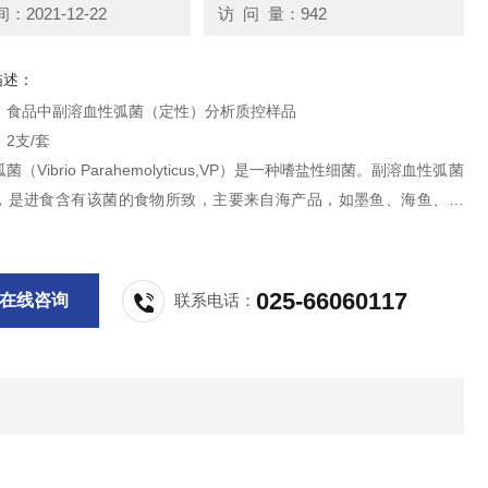
2021-12-22
访 问 量：942
描述：
：食品中副溶血性弧菌（定性）分析质控样品
2支/套
（Vibrio Parahemolyticus,VP）是一种嗜盐性细菌。副溶血性弧菌
，是进食含有该菌的食物所致，主要来自海产品，如墨鱼、海鱼、海
、海蜇，以及含盐分较高的腌制食品，如咸菜、腌肉等。
供科研实验用，不做其它用途！
025-66060117
在线咨询
联系电话：