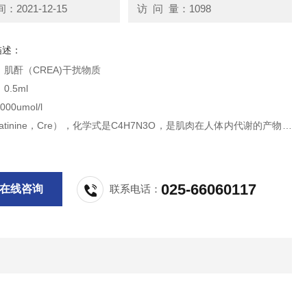
2021-12-15
访 问 量：1098
描述：
肌酐（CREA)干扰物质
.5ml
0umol/l
eatinine，Cre），化学式是C4H7N3O，是肌肉在人体内代谢的产物，
小球滤过排出体外。每20g肌肉代谢可产生1mg肌酐，在肉类食物摄入
，身体的肌肉代谢又没有大的变化，肌酐的生成就会比较恒定。
供科研实验用，不做其它用途！
025-66060117
在线咨询
联系电话：