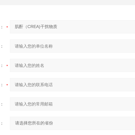
：
：
：
：
：
：