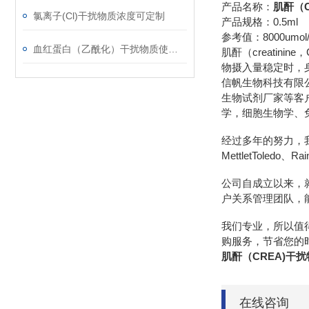
产品名称：
肌酐（C
氯离子(Cl)干扰物质浓度可定制
产品规格：0.5ml
参考值：8000umol/
血红蛋白（乙酰化）干扰物质使用注意事项
肌酐（creatin
物摄入量稳定时，
信帆生物科技有限
生物试剂厂家等客
学，细胞生物学、
经过多年的努力，我们先后
MettletToledo、R
公司自成立以来，
户关系管理团队，
我们专业，所以值
购服务，节省您的
肌酐（CREA)干
在线咨询