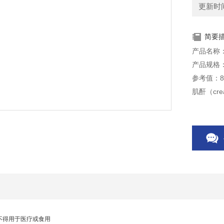
更新时间：
简要
产品名称：
产品规格：0
参考值：800
肌酐（cr
主要由肾
量稳定时
本产品仅
不得用于医疗或食用