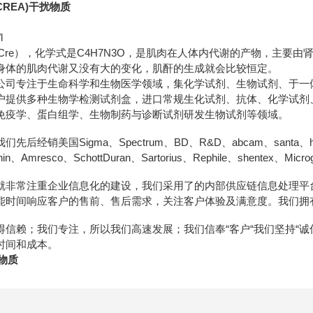
REA)干扰物质
l
ine，Cre），化学式是C4H7N3O，是肌肉在人体内代谢的产物，主
身体的肌肉代谢又没有大的变化，肌酐的生成就会比较恒定。
公司专注于生命科学和生物医学领域，集化学试剂、生物试剂、于一
户提供多种生物学检测试剂盒，进口常规生化试剂、抗体、化学试剂
免疫学、蛋白组学、生物制药与诊断试剂研发生物试剂等领域。
经销美国Sigma、Spectrum、BD、R&D、abcam、santa、hyclon
ainin、Amresco、SchottDuran、Sartorius、Rephile、shentex、M
就非常注重企业信息化的建设，我们采用了的内部供应链信息处理平
能时间响应客户的售前、售后需求，关注客户体验及满意度。我们拥
得信赖；我们专注，所以我们高速发展；我们信奉“客户“我们坚持“
时间和成本。
扰物质