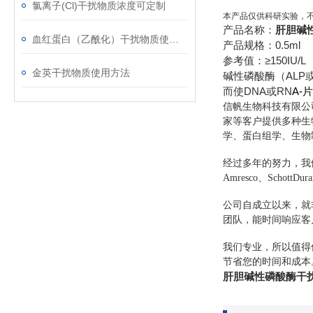
氯离子(Cl)干扰物质浓度可定制
本产品仅供科研实验，
产品名称：
肝胆碱
血红蛋白（乙酰化）干扰物质使用注意事项
产品规格：0.5ml
参考值：≥150IU/L
金英干扰物质使用方法
碱性磷酸酶（ALP
而使DNA或RN
A-片
信帆生物科技有限公
家等客户提供多种生
学、蛋白组学、生物
经过多年的努力，我们先后经销
Amresco、SchottDu
公司自成立以来，就
团队，能时间响应客
我们专业，所以值得
节省您的时间和成本
肝胆碱性磷酸酶干