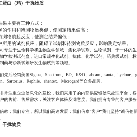
红蛋白（鸡）干扰物质
结果主要有三种方式：
起的作用和待测物质类似，使测定结果偏高；
待测物质起反应，使测定结果偏低；
中所用的试剂反应，阻碍了试剂和待测物质反应，影响测定结果。
司专注于生命科学和生物医学领域，集化学试剂、生物试剂、于一体的生
物学检测试剂盒，进口常规生化试剂、抗体、化学试剂、药典级试剂、标
制药与诊断试剂研发生物试剂等领域。
美国Sigma、Spectrum、BD、R&D、abcam、santa、hyclone、gibco、N
ran、Sartorius、Rephile、shentex、Microgard等众多品牌。
非常注重企业信息化的建设，我们采用了的内部供应链信息处理平台，客
户的售前、售后需求，关注客户体验及满意度。我们拥有专业的客户服务
信赖；我们专注，所以我们高速发展；我们信奉“客户“我们坚持“诚信创
。
）干扰物质