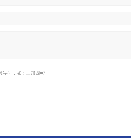
数字），如：三加四=7