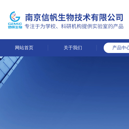
网站首页
关于我们
产品中