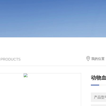
我的位置
/ PRODUCTS
动物
产品型