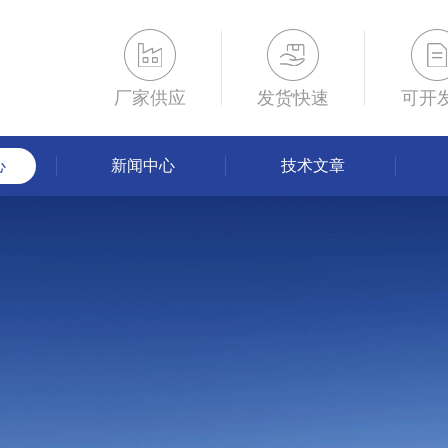
厂家供应
发货快速
可开
心
新闻中心
技术文章