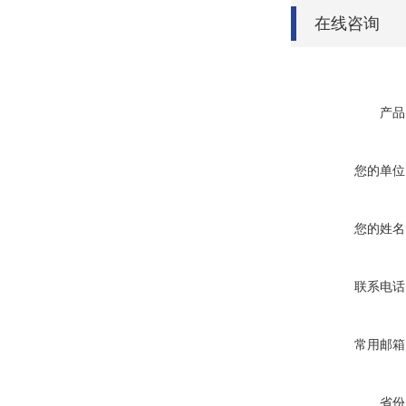
在线咨询
产品
您的单位
您的姓名
联系电话
常用邮箱
省份