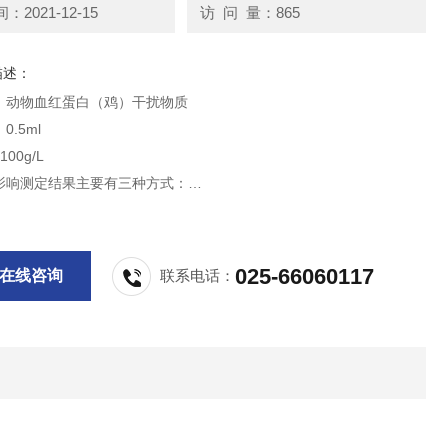
2021-12-15
访 问 量：865
描述：
：动物血红蛋白（鸡）干扰物质
.5ml
00g/L
影响测定结果主要有三种方式：
过程中所起的作用和待测物质类似，使测定结果偏高；
过程中和待测物质起反应，使测定结果偏低；
测定过程中所用的试剂反应，阻碍了试剂和待测物质反应，影响测定结
025-66060117
在线咨询
联系电话：
供科研实验用，不做其它用途！