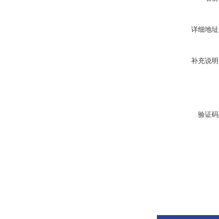
详细地址
补充说明
验证码