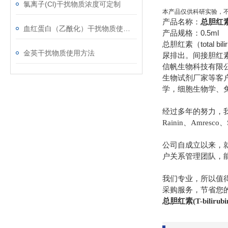
氯离子(Cl)干扰物质浓度可定制
本产品仅供科研实验，
产品名称：
总胆红素(
血红蛋白（乙酰化）干扰物质使用注意事项
产品规格：0.5ml
总胆红素（total
金英干扰物质使用方法
尿排出。间接胆红
信帆生物科技有限
生物试剂厂家等客
学，细胞生物学、
经过多年的努力，我们先后经
Rainin、Amresco、
公司自成立以来，
户关系管理团队，
我们专业，所以值
采购服务，节省您
总胆红素(T-bilir