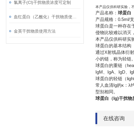
氯离子(Cl)干扰物质浓度可定制
本产品仅供科研实验，
产品名称：
球蛋白（
血红蛋白（乙酰化）干扰物质使用注意事项
产品规格：0.5ml/
球蛋白是一种存在
金英干扰物质使用方法
侵物比较难以消灭
本产品仅供科研实
球蛋白的基本结构
通过X射线晶体衍
小的链，称为轻链
球蛋白的重链（hea
IgM、IgA、Ig
球蛋白的轻链（lig
常人血清Ig的κ：
型别相同。
球蛋白（Ig)干扰物
在线咨询