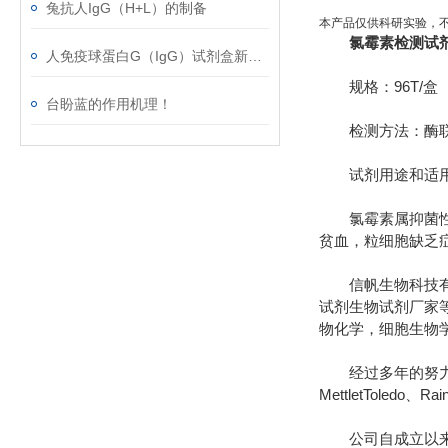
兔抗人IgG（H+L）的制备
本产品仅供科研实验，
氯霉素检测试
人免疫球蛋白G（IgG）试剂盒新春*，等你来！
规格：96T/盒
台盼蓝的作用机理！
检测方法：酶联
试剂用途和适用范围
氯霉素属抑菌性广
贫血，粒细胞缺乏
信帆生物科技有限
试剂生物试剂厂家
物化学，细胞生物
经过多年的努力，我们先后
MettletToledo、R
公司自成立以来，