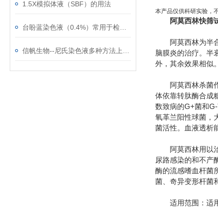
1.5X模拟体液（SBF）的用法
本产品仅供科研实验，
阿莫西林快筛
台盼蓝染色液（0.4%）常用于检测细胞膜的完整性
阿莫西林为半合成
信帆生物--尼氏染色液多种方法上新了！
脑膜炎的治疗。半衰
外，其余效果相似
阿莫西林杀菌作用
体依靠转肽酶合成
数致病的G+菌和G
氧革兰阳性球菌，
菌活性。血液透析
阿莫西林用以治疗
尿路感染的和不产
酶的流感嗜血杆菌
菌、奇异变形杆菌
适用范围：适用于