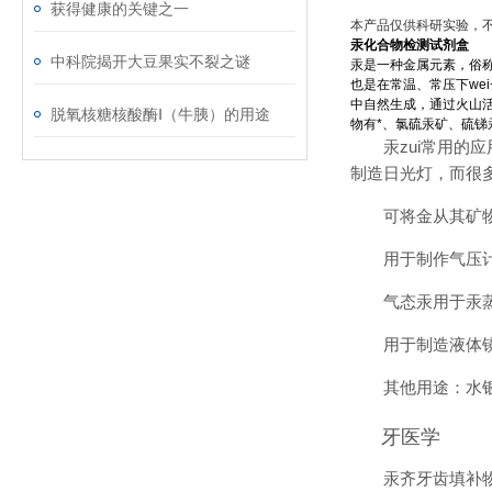
获得健康的关键之一
本产品仅供科研实验，
汞化合物检测试剂盒
中科院揭开大豆果实不裂之谜
汞是一种金属元素，俗称水
也是在常温、常压下we
中自然生成，通过火山
脱氧核糖核酸酶Ⅰ（牛胰）的用途
物有*、氯硫汞矿、硫锑
汞zui常用
制造日光灯，而很多
可将金从其矿
用于制作气压
气态汞用于汞
用于制造液体
其他用途：水
牙医学
汞齐牙齿填补