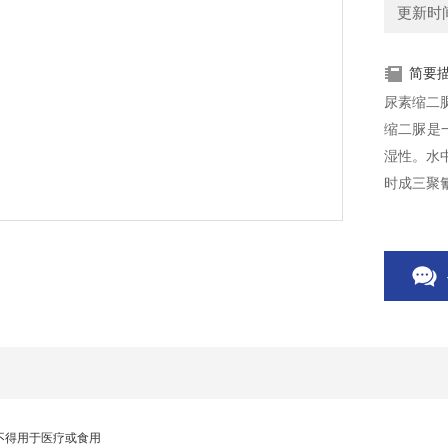
更新时间：
简要
尿素缩二
缩二脲是
湿性。水中
时成三聚
不得用于医疗或食用