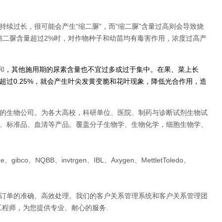
续过长，很可能会产生“缩二脲”，而“缩二脲”含量过高则会导致烧
，缩二脲含量超过2%时，对作物种子和幼苗均有毒害作用，浓度过高产
和
，其他施用期的尿素含量也不宜过多或过于集中。在果、菜上长
过0.25%，就会产生叶尖发黄变脆和花叶现象，降低光合作用，造
的生物公司。为各大高校，科研单位、医院、制药与诊断试剂生物试
、标准品、血清等产品。覆盖分子生物学、生物化学，细胞生物学、
co、NQBB、invtrgen、IBL、Axygen、MettletToledo、
订单的准确、高效处理。我们的客户关系管理系统和客户关系管理团
程师，为您提供专业、耐心的服务.