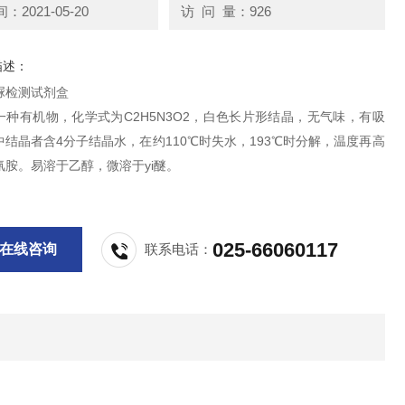
2021-05-20
访 问 量：926
描述：
脲检测试剂盒
一种有机物，化学式为C2H5N3O2，白色长片形结晶，无气味，有吸
结晶者含4分子结晶水，在约110℃时失水，193℃时分解，温度再高
氰胺。易溶于乙醇，微溶于yi醚。
025-66060117
在线咨询
联系电话：