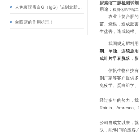
尿素缩二脲检测试剂
人免疫球蛋白G（IgG）试剂盒新春*，等你来！
用途：
检测化肥中缩二
农业上复合肥的
台盼蓝的作用机理！
苗、烧根，造成肥害
生盐害，造成烧根、
我国规定肥料用
期、单独、连续施用
成叶片早衰脱落，影
信帆生物科技有
剂厂家等客户提供多
免疫学、蛋白组学、
经过多年的努力，我们先后经
Rainin、Amresco、
公司自成立以来，就
队，能*时间响应客