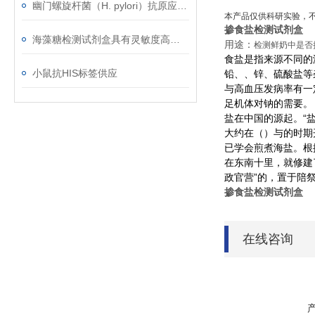
幽门螺旋杆菌（H. pylori）抗原应用范围
本产品仅供科研实验，
掺食盐检测试剂盒
海藻糖检测试剂盒具有灵敏度高﹑简便快捷﹑适用于微量样品的测定等优点
用途：
检测鲜奶中是否
食盐是指来源不同的
小鼠抗HIS标签供应
铅、
、锌、硫酸盐等
与高血压发病率有一
足机体对钠的需要。
盐在中国的源起。“盐
大约在
（
）与
的时期
已学会煎煮海盐。根
在
东南十里，就修建
政官营”的
，置于陪
掺食盐检测试剂盒
在线咨询