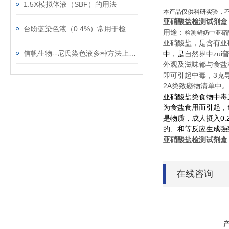
1.5X模拟体液（SBF）的用法
本产品仅供科研实验，
亚硝酸盐检测试剂盒
台盼蓝染色液（0.4%）常用于检测细胞膜的完整性
用途：
检测鲜奶中亚硝
亚硝酸盐，是含有亚
信帆生物--尼氏染色液多种方法上新了！
中，是
自然界中zui
外观及滋味都与食盐
即可引起中毒，3克
2A类致癌物清单中。
亚硝酸盐类食物中毒
为食盐食用而引起，
是
物质，成人摄入0
的
、
和
等反应生成强
亚硝酸盐检测试剂盒
在线咨询