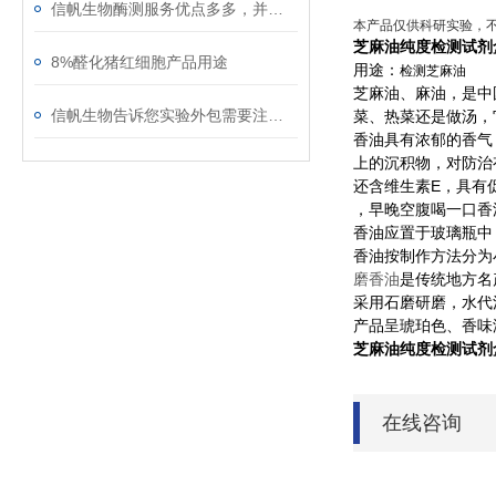
信帆生物酶测服务优点多多，并提供实验代测！
本产品仅供科研实验，
芝麻油纯度检测试剂
8%醛化猪红细胞产品用途
用途：
检测芝麻油
芝麻油、麻油，是中
信帆生物告诉您实验外包需要注意哪些问题
菜、热菜还是做汤，
香油具有浓郁的香气
上的沉积物，对防治
还含维生素E，具有
，早晚空腹喝一口香
香油应置于玻璃瓶中
香油按制作方法分为
是传统地方名
磨香油
采用石磨研磨，水代法
产品呈琥珀色、香味
芝麻油纯度检测试剂
在线咨询