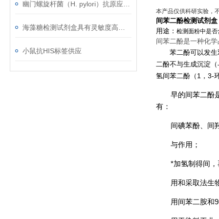
幽门螺旋杆菌（H. pylori）抗原应用范围
本产品仅供科研实验，
间苯二酚检测试剂盒
海藻糖检测试剂盒具有灵敏度高﹑简便快捷﹑适用于微量样品的测定等优点
用途：
检测面粉中是否
间苯二酚是一种化学
小鼠抗HIS标签供应
苯二酚可以发生
二酚不与
生成沉淀（
氢间苯二酚（1，3
早的间苯二酚
有：
间碘苯酚、间
与
作用；
*加氢制得间
，
用
和
采取
法生
用间苯二胺和9