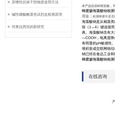
异嗜性抗体干扰物质使用方法
本产品仅供科研实验，
蜂蜜掺海藻酸钠检测
碱性磷酸酶显色试剂盒检测原理
用途：
检测蜂蜜中是否
海藻酸钠是从
类
褐藻
对奥拉西坦的新研究
按（1→4）键连接
典。海藻酸钠含有大
—COOH，
降
电离度
有明显的pH敏感性。
堆积形成交联网络结
钠已经在食品工业和
蜂蜜掺海藻酸钠检测
在线咨询