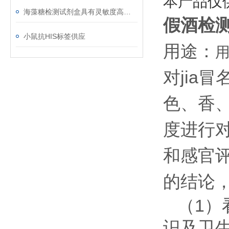
本产品仅
海藻糖检测试剂盒具有灵敏度高﹑简便快捷﹑适用于微量样品的测定等优点
假酒检
小鼠抗HIS标签供应
用途：
对jia
色、香
度进行
和感官评
的结论
（1）
识及卫