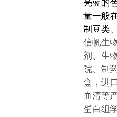
亮蓝的
量一般在0
制豆类、
信帆生
剂、生
院、制
盒，进
血清等
蛋白组