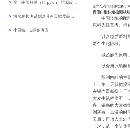
幽门螺旋杆菌（H. pylori）抗原应用范围
本产品仅供科研实验，
真假白醋快速检测试
海藻糖检测试剂盒具有灵敏度高﹑简便快捷﹑适用于微量样品的测定等优点
中国传统的酿
原料先经蒸煮、糊
小鼠抗HIS标签供应
以含糖质原料
两个生化阶段。
以乙醇为原料
以食用冰醋酸
酿制白醋的主
上，第二天就把浸
在锅内重新换上干
大麦生熟程度不一
多，锅底的大麦微
到还有一点温的时
天后，再放入土缸
一次，从一个缸倒