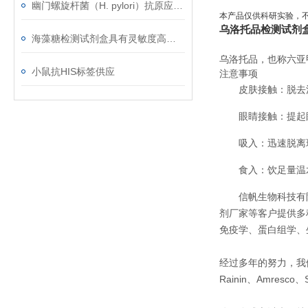
幽门螺旋杆菌（H. pylori）抗原应用范围
本产品仅供科研实验，
乌洛托品检测试剂
海藻糖检测试剂盒具有灵敏度高﹑简便快捷﹑适用于微量样品的测定等优点
乌洛托品，也称六亚
小鼠抗HIS标签供应
注意事项
皮肤接触：脱去
眼睛接触：提起
吸入：迅速脱离
食入：饮足量温
信帆生物科技有
剂厂家等客户提供多
免疫学、蛋白组学、
经过多年的努力，我们先后经
Rainin、Amresco、