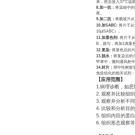
来，然后放入
37°C
温
8.
加一抗：
将温箱中的
夜。
9.
加二抗：
将载玻片从
10.
加
SABC:
将片子从
10µlSABC
）。
11.
加显色剂
:
将片子
B
，摇匀，再加
1
滴显
12.
复染
:
将显色后的
13.
脱水：
将复染后的
甲苯中，搬到通风柜
14.
封片：
用中性树胶
免疫组化的相关试剂
【应用范围】
1.
病理诊断，如恶
2.
观察并比较组织
3.
观察并分析不同
4.
比较和分析目的
5.
组织内目的蛋白
6.
组织形态观察等