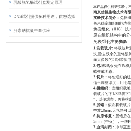
乳酸脱氢酶试剂盒测定原理
本产品仅供科研实验，
南京信帆生物技术有
DNS试剂提供多种用途，供您选择
实验技术简介：
免疫
色来确定组织细胞内
免疫组化（
IHC
）技
肝素钠抗凝牛血供应
原在组织结构中的分
免疫组化
主要步骤
:
1.
洗载玻片
:
将载玻片
洗
,
除去残余的重铬酸
而大多数的组织带负
2.
包埋组织
:
先在铁模
蜡变成固态。
3.
切片：
将包埋好的组
适当调整厚度，用毛
4.
捞组织：
当组织载玻
载玻片的下
1/3
或者下
1
*，以便观察，再将捞
5.
脱蜡：
依次将载玻片
中放
10min,
天气热可
6.
抗原修复：
脱蜡后在
3min
（中火），一般
7.
血清封闭：
冷却至室