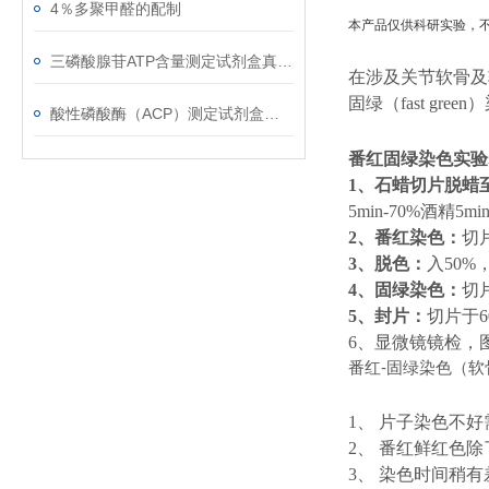
4％多聚甲醛的配制
本产品仅供科研实验，
三磷酸腺苷ATP含量测定试剂盒真的太棒了！
在涉及关节软骨及软
固绿（fast g
酸性磷酸酶（ACP）测定试剂盒的产品简介以及操作流程
番红固绿染色实验
1
、石蜡切片脱蜡
5min-70%酒精5m
2
、番红染色：
切
3
、脱色：
入50%
4
、固绿染色：
切片
5
、封片：
切片于
6
、显微镜镜检，
-
番红
固绿染色（软
1
、 片子染色不
2、 番红鲜红色
3、 染色时间稍