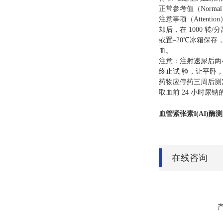
正常参考值（Normal
注意事项（Attent
却后，在 1000 转/
或置–20℃冰箱保存
血。
注意：注射速尿后两
终止试 验，让平卧，
药物应停药三周后测定
取血前 24 小时尿钠
血管紧张素I(AI)酶
在线咨询