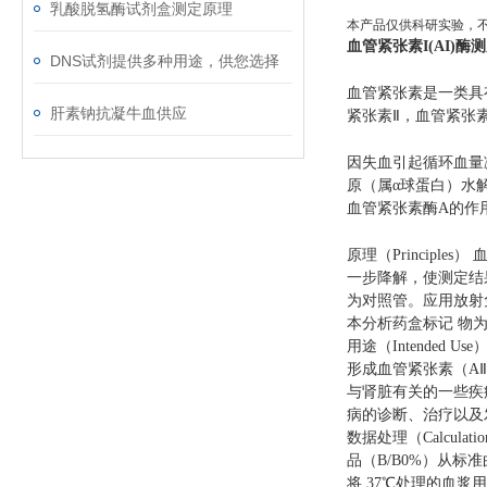
乳酸脱氢酶试剂盒测定原理
本产品仅供科研实验，
血管紧张素I(AI)酶
DNS试剂提供多种用途，供您选择
血管紧张素是一类具
肝素钠抗凝牛血供应
紧张素Ⅱ，血管紧张
因失血引起循环血量
原（属α球蛋白）水
血管紧张素酶A的作
原理（Princip
一步降解，使测定结果
为对照管。应用放射免
本分析药盒标记 物为
用途（Intended
形成血管紧张素（A
与肾脏有关的一些疾
病的诊断、治疗以及
数据处理（Calcul
品（B/B0%）从标准
将 37℃处理的血浆