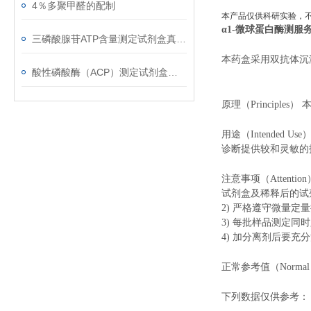
4％多聚甲醛的配制
本产品仅供科研实验，
α1-微球蛋白酶测服
三磷酸腺苷ATP含量测定试剂盒真的太棒了！
本药盒采用双抗体沉
酸性磷酸酶（ACP）测定试剂盒的产品简介以及操作流程
原理（Princip
用途（Intende
诊断提供较和灵敏的
注意事项（Attention
试剂盒及稀释后的试
2) 严格遵守微量
3) 每批样品测定同
4) 加分离剂后要充
正常参考值（Norma
下列数据仅供参考： 5.86