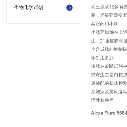
现已发现很多有
生物化学试剂
脂，还能延缓变
其它药用小肽
小肽药物除在上述几
生，加速皮肤深度伤
个合成肽能抑制
诊断用多肽
多肽在诊断试剂中
或寄生虫蛋白抗
原装配的抗体检
莱姆病及类风湿
活性肽种类
Alexa Fluro 56