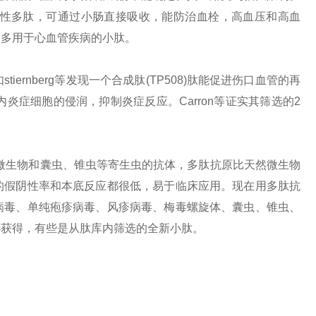
性多肽，可通过小肠直接吸收，能防治血栓，高血压和高血
很多用于心血管疾病的小肽。
rnberg等发现一个合成肽(TP508)肽能促进伤口血管的再
膜内炎症细胞的侵润，抑制炎症反应。Carron等证实其筛选的2
等微生物和囊虫、锥虫等寄生虫的抗体，多肽抗原比天然微生物
的假阴性率和本底反应都很低，易于临床应用。现在用多肽抗
病毒、单纯疱疹病毒、风疹病毒、梅毒螺旋体、囊虫、锥虫、
选获得，有些是从肽库内筛选的全新小肽。