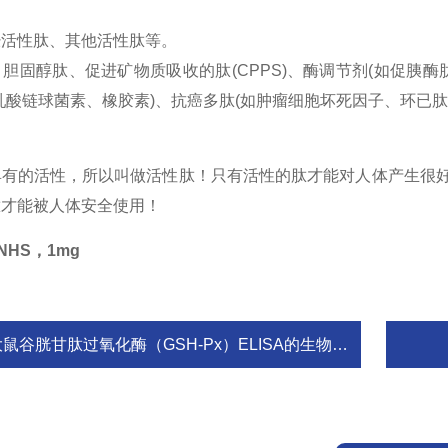
经活性肽、其他活性肽等。
胆固醇肽、促进矿物质吸收的肽(CPPS)、酶调节剂(如促胰酶肽
乳酸链球菌素、橡胶素)、抗癌多肽(如肿瘤细胞坏死因子、环已肽)
具有的活性，所以叫做活性肽！只有活性的肽才能对人体产生很好
肽才能被人体安全使用！
8-NHS，1mg
鼠谷胱甘肽过氧化酶（GSH-Px）ELISA的生物学作用