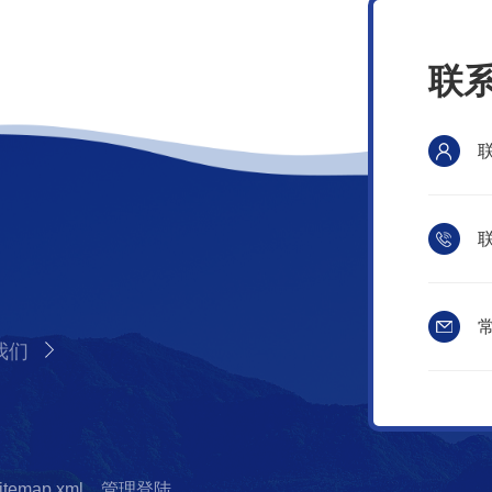
联
联
常
我们
itemap.xml
管理登陆