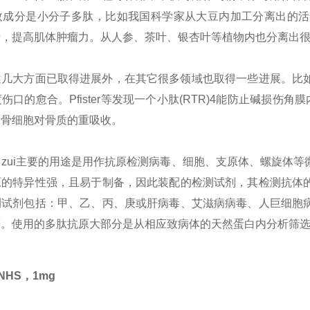
效成分是小分子多肽，比如我国科学家从大豆内加工分离出的活
老，提高肌体肿瘤力。从人参、茶叶、银杏叶等植物内也分离出
大方面已取得进展外，在其它很多领域也取得一些进展。比如stie
口的愈合。Pfister等发现一个小肽(RTR)4能防止碱损伤角
破骨细胞对骨质的重吸收。
zui主要的用途是用作抗原检测病毒、细胞、支原体、螺旋体
原的特异性强，且易于制备，因此装配的检测试剂，其检测抗体
测试剂包括：甲、乙、丙、庚或肝病毒、艾滋病病毒、人巨细胞
等。使用的多肽抗原大部分是从相应致病体的天然蛋白内分析筛
8-NHS，1mg