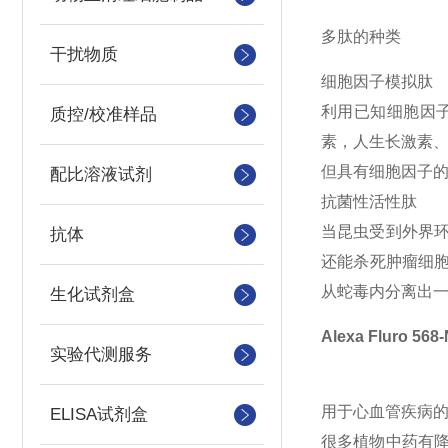
多肽的种类
干扰物质
细胞因子模拟肽
利用已知细胞因
质控/校准样品
素，人生长激素
但具有细胞因子
配比溶液试剂
抗菌性活性肽
当昆虫受到外界
抗体
还能杀死肿瘤细
从蛇毒内分离出一个
生化试剂盒
Alexa Fluro 56
实验代测服务
用于心血管疾病
ELISA试剂盒
很多植物中药有