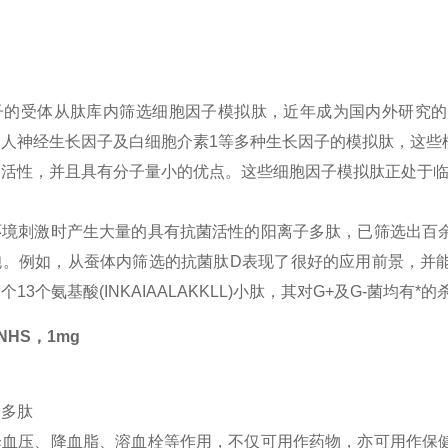
子的受体从肽库内筛选细胞因子模拟肽，近年成为国内外研究的
、人神经生长因子及白细胞介素1等多种生长因子的模拟肽，这些
的活性，并且具有分子量小的优点。这些细胞因子模拟肽正处于
环境刺激时产生大量的具有抗菌活性的阳离子多肽，已筛选出百
胞。例如，从蚕体内筛选的抗菌肽D表现了很好的应用前景，并
13个氨基酸(INKAIAALAKKLL)小肽，其对G+及G-菌均有*
8-NHS，1mg
的多肽
降血压、降血脂、溶血栓等作用，不仅可用作药物，亦可用作保