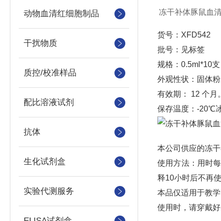
冻干补体豚鼠血
动物血清红细胞制品
货号：XFD542
干扰物质
批号：见标签
规格：0.5ml*10支
质控/校准样品
外观性状：固体粉
有效期： 12 
配比溶液试剂
保存温度：-20℃
抗体
本公司供应的冻干
生化试剂盒
使用方法：用时每瓶
释10小时后不再使
实验代测服务
本品仅适用于教学
使用时，请穿戴好
ELISA试剂盒