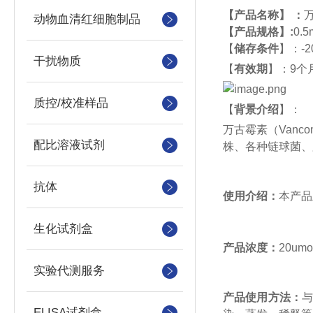
【
产品名称
】
：
动物血清红细胞制品
【
产品规格
】
:
0.5
【
储存条件
】
：
-2
干扰物质
【
有效期
】
：
9个
质控/校准样品
【
背景介绍
】
：
万古霉素（
Vanco
配比溶液试剂
株、各种链球菌、
抗体
使用介绍：
本产品
生化试剂盒
产品浓度：
20umol
实验代测服务
产品使用方法：
ELISA试剂盒