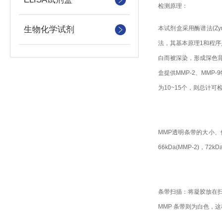
检测原理：
生物化学试剂
本试剂盒采用酶谱法(Zym
法，其基本原理1和程序
白而被深染，形成深色背
盒提供MMP-2、MMP
为10~15个，则总计可检
MMP透明条带的大小
66kDa(MMP-2)，7
条带扫描：将凝胶放在
MMP 条带则为白色，