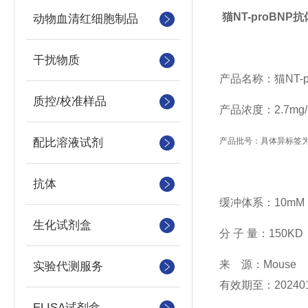
猫NT-proBNP
动物血清红细胞制品
干扰物质
产品名称：猫
NT-
质控/校准样品
产
品浓度：
2.7mg/
配比溶液试剂
产品批号：具体异标签
抗体
缓冲体系：
10mM
生化试剂盒
分
子
量：
150KD
来
源：
Mouse
实验代测服务
有效期至：
20240
ELISA试剂盒