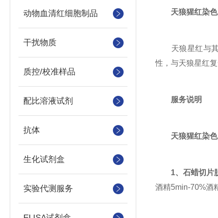
天狼猩红染色
动物血清红细胞制品
干扰物质
天狼星红与其衬
性，与天狼星红复
质控/校准样品
服务说明
配比溶液试剂
抗体
天狼猩红染色
生化试剂盒
1
、石蜡切片
酒精5min-70%酒
实验代测服务
ELISA试剂盒