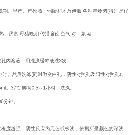
晚期、早产、产死胎、弱胎和木乃伊胎,各种年龄猪(特别是仔
热、厌食,母猪晚期 传播途径 空气 对 象 猪
，弃去孔内溶液，用洗涤缓冲液洗3次。
育1小时。然后洗涤(同时做空白孔，阴性对照孔及阳性对照孔)。
l。37℃ 孵育0.5～1小时，洗涤。
30分钟。
性程度越强，阴性反应为无色或极浅，依据所呈颜色的深浅，