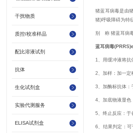
猪蓝耳病毒是由猪
干扰物质
猪)呼吸障碍为特
别 称 猪蓝耳病毒
质控/校准样品
蓝耳病毒(PRRS)e
配比溶液试剂
1、用缓冲液将抗体
抗体
2、加样：加一定
3、加酶标抗体：于
生化试剂盒
4、加底物液显色：
实验代测服务
5、终止反应：于各
ELISA试剂盒
6、结果判定：