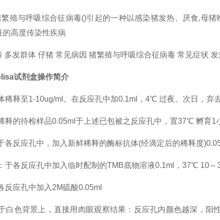
繁殖与呼吸综合征病毒()引起的一种以感染猪发热、厌食,母猪
征的高度传染性疾病
 多发群体 仔猪 常见病因 猪繁殖与呼吸综合征病毒 常见症状 发
lisa试剂盒
操作简介
稀释至1-10ug/ml。在反应孔中加0.1ml，4℃ 过夜。次日
稀释的待检样品0.05ml于上述已包被之反应孔中，置37℃ 孵
各反应孔中，加入新鲜稀释的酶标抗体(经滴定后的稀释度)0.05m
于各反应孔中加入临时配制的TMB底物溶液0.1ml，37℃ 10～
反应孔中加入2M硫酸0.05ml
可于白色背景上，直接用肉眼观察结果：反应孔内颜色越深，阳