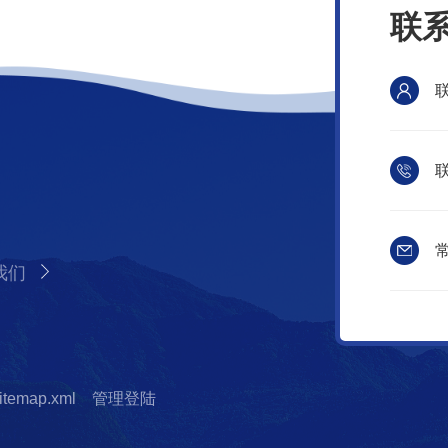
联
联
常
我们
itemap.xml
管理登陆