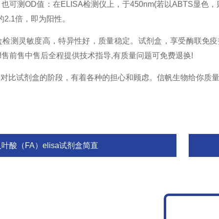
表示。也可测OD值：在ELISA检测仪上，于450nm(若以ABTS
的2.1倍，即为阳性。
试剂盒检测灵敏度高，特异性好，质量稳定。试剂盒，享受酶联免
盒,*!售前售中售后全程提供技术指导,有质量问题可免费退换!
和对比试剂盒的阶段，有着各种的担心和顾虑。信帆生物给你质
叶酸（FA）elisa试剂盒简直