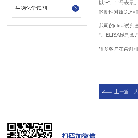
以“+”、“-”号
生物化学试剂
的阴性对照OD值
我司的elisa
*。ELISA试剂
很多客户在咨询
上一篇：
人
扫码加微信