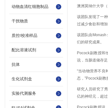
澳洲莫纳什大学（
动物血清红细胞制品
该团队发现了一种
干扰物质
过减少食欲和增加
该团队由
Monash
质控/校准样品
们的研究成果。
配比溶液试剂
Pocock
副教授和
说，当肠道储存足
抗体
“当动物营养不良
态，”
Pocock
副教
生化试剂盒
研究人员研究了秀
实验代测服务
亿的神经元，超过
Pocock
副教授说
ELISA试剂盒