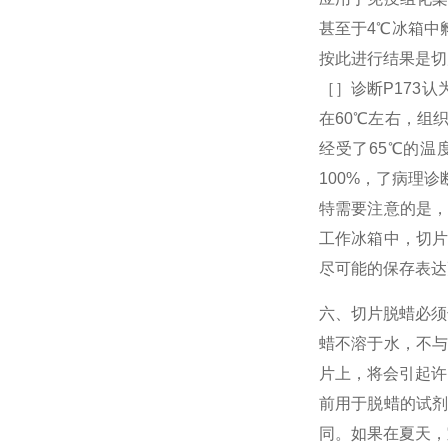
甚至于4℃冰箱中
按此进行结果是切
［］诊断P173
在60℃左右，组
经受了65℃的
100%，了病理
特需要注意的是
工作冰箱中，切
尽可能的保存表达
六、切片脱蜡必须
蜡不溶于水，不
片上，将会引起许
前用于脱蜡的试
同。如果在夏天，