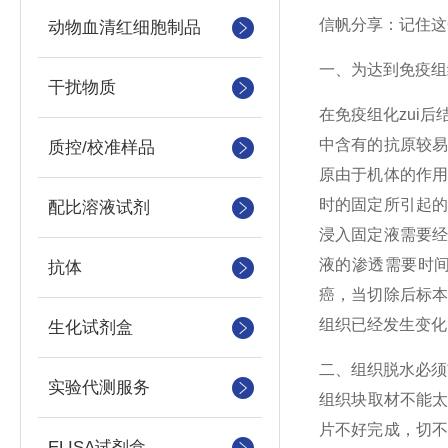
信帆分享：记住这
动物血清红细胞制品
一、为达到免疫组
干扰物质
在免疫组化zui
中含有的抗原较
质控/校准样品
原由于机体的作
时的固定所引起
配比溶液试剂
浸入固定液需要
液的渗透需要时
抗体
癌，当切除后标
组织已经发生变化
生化试剂盒
二、组织脱水必须
实验代测服务
组织块取材不能太
片不好完成，切
ELISA试剂盒