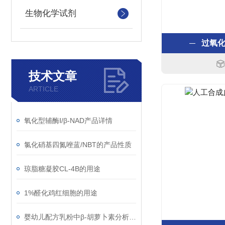
生物化学试剂
过氧
技术文章
ARTICLE
氧化型辅酶Ⅰ/β-NAD产品详情
氯化硝基四氮唑蓝/NBT的产品性质
琼脂糖凝胶CL-4B的用途
1%醛化鸡红细胞的用途
婴幼儿配方乳粉中β-胡萝卜素分析质控样品的使用说明