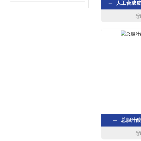
人工合成
总胆汁酸